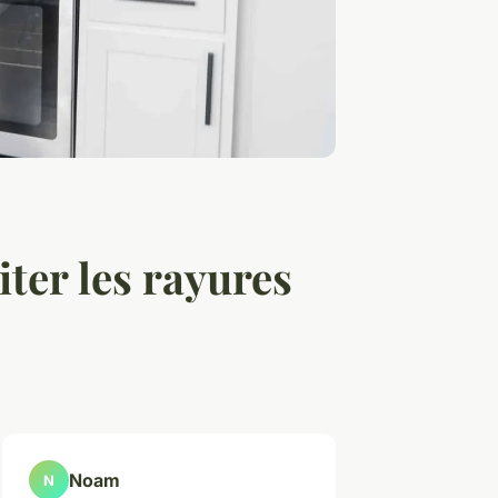
iter les rayures
Noam
N