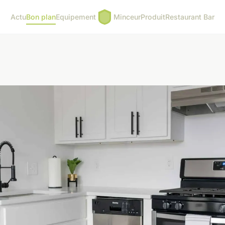
Actu
Bon plan
Equipement
Minceur
Produit
Restaurant Bar