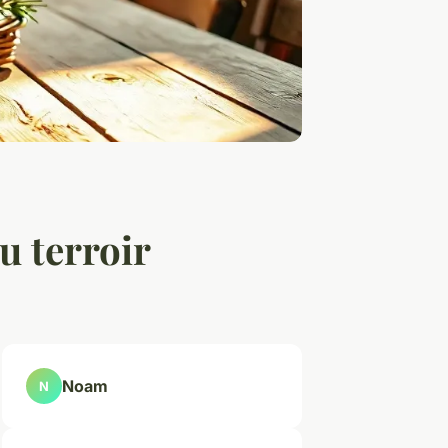
u terroir
Noam
N