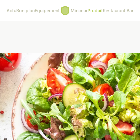
Actu
Bon plan
Equipement
Minceur
Produit
Restaurant Bar