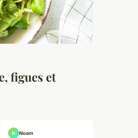
 figues et
Noam
N